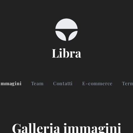
Libra
 immagini
Team
Contatti
E-commerce
Term
Galleria immagini